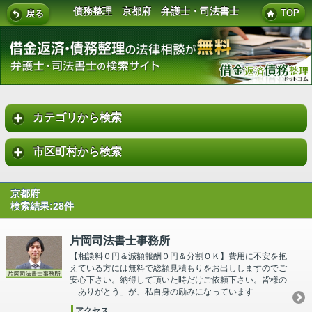
債務整理 京都府 弁護士・司法書士
TOP
戻る
カテゴリから検索
市区町村から検索
京都府
検索結果:28件
片岡司法書士事務所
【相談料０円＆減額報酬０円＆分割ＯＫ】費用に不安を抱
えている方には無料で総額見積もりをお出ししますのでご
安心下さい。納得して頂いた時だけご依頼下さい。皆様の
「ありがとう」が、私自身の励みになっています
アクセス