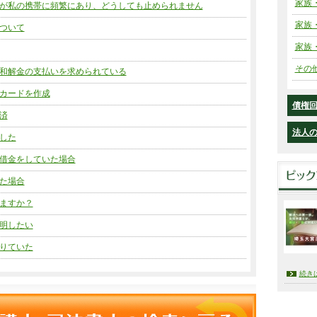
家族
が私の携帯に頻繁にあり、どうしても止められません
家族
ついて
家族
その
和解金の支払いを求められている
カードを作成
債権
済
法人
した
借金をしていた場合
た場合
ますか？
明したい
りていた
続き