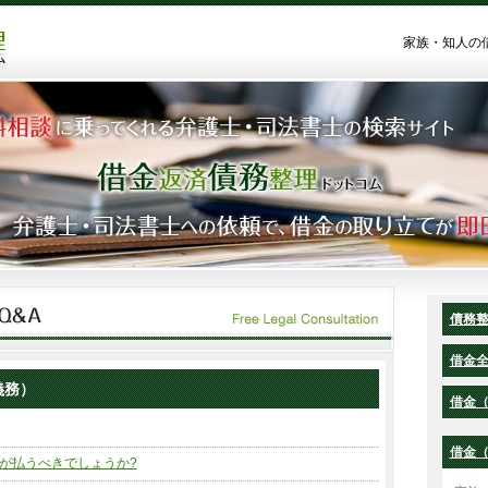
家族・知人の
債務
借金
義務）
借金
借金
が払うべきでしょうか?