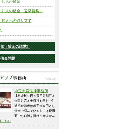
・知人の借金
・知人の借金（返済義務）
・知人への取り立て
他
回収（貸金の請求）
の借金問題
埼玉大宮法律事務所
【相談料０円＆費用分割可＆
全国対応＆土日祝も受付中】
過払金請求は着手金０円とし
借金で悩んでいる方には費用
面でも負担を掛けさせません
はこちら