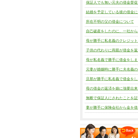
保証人でも無い元夫の借金督促
結婚を予定している彼の借金に
所在不明の父の借金について
自己破産をしたのに、一社から
母が勝手に私名義のクレジット
子供の代わりに両親が借金を返
母が私名義で勝手に借金をしま
元妻が婚姻時に勝手に夫名義の
旦那が勝手に私名義で借金をし
母の借金の返済を娘に強要出来
無断で保証人にされたことを証
妻が勝手に保険会社から金を借