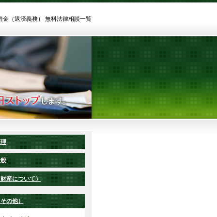
借金（返済義務） 無料法律相談一覧
整理
全般
（財産について）
（その他）